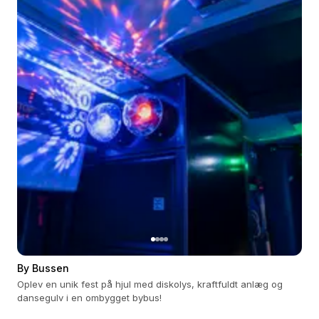
By Bussen
Oplev en unik fest på hjul med diskolys, kraftfuldt anlæg og
dansegulv i en ombygget bybus!