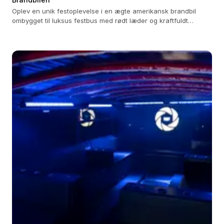
Oplev en unik festoplevelse i en ægte amerikansk brandbil
ombygget til luksus festbus med rødt læder og kraftfuldt
lydsystem.