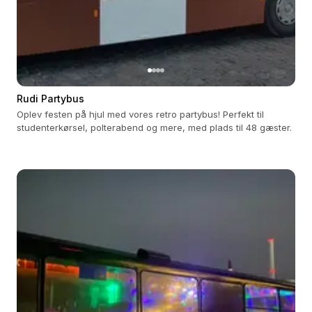
Rudi Partybus
Oplev festen på hjul med vores retro partybus! Perfekt til
studenterkørsel, polterabend og mere, med plads til 48 gæster.