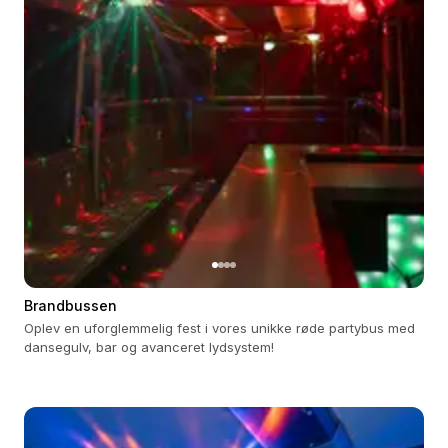
Brandbussen
Oplev en uforglemmelig fest i vores unikke røde partybus med
dansegulv, bar og avanceret lydsystem!