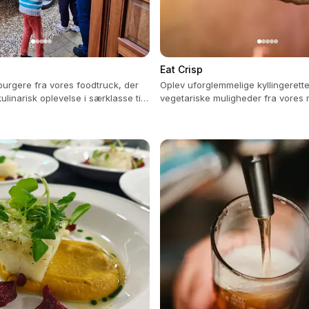
Eat Crisp
urgere fra vores foodtruck, der
Oplev uforglemmelige kyllingerett
ulinarisk oplevelse i særklasse til
vegetariske muligheder fra vores 
t.
køkkener til enhver fest eller event