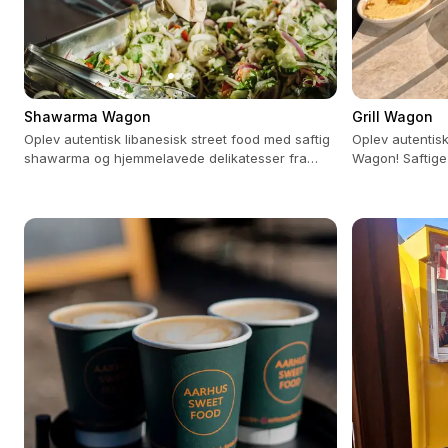
Shawarma Wagon
Grill Wagon
Oplev autentisk libanesisk street food med saftig
Oplev autentisk 
shawarma og hjemmelavede delikatesser fra
Wagon! Saftige
Mellemøsten.
friske salater v