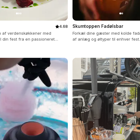
Skumtoppen Fadølsbar
4.68
n af verdenskøkkener med
Forkæl dine gæster med kolde fadø
til din fest fra en passioneret
af anlæg og øltyper til enhver fest.
k.