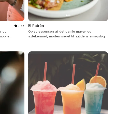
El Patrón
3.75
er og
Oplev essensen af ​​det gamle maya- og
mobile
aztekermad, moderniseret til nutidens smagsløg
.
med en kærlighed til detaljer.