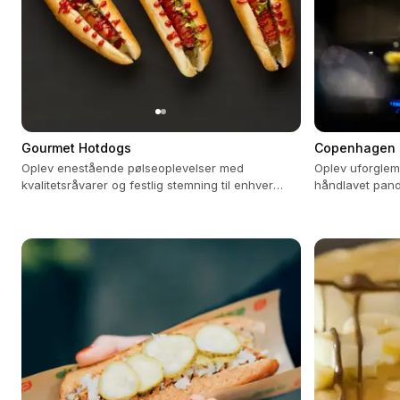
Gourmet Hotdogs
Copenhagen 
Oplev enestående pølseoplevelser med
Oplev uforglem
kvalitetsråvarer og festlig stemning til enhver
håndlavet pand
begivenhed.
mobile vogne.