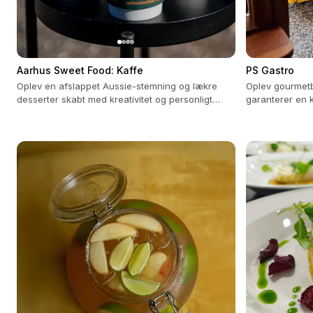
Aarhus Sweet Food: Kaffe
PS Gastro
Oplev en afslappet Aussie-stemning og lækre
Oplev gourmetb
desserter skabt med kreativitet og personligt
garanterer en k
præg.
dit arrangemen