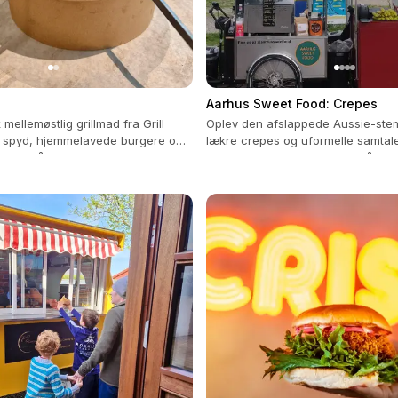
Aarhus Sweet Food: Crepes
mellemøstlig grillmad fra Grill
Oplev den afslappede Aussie-ste
 spyd, hjemmelavede burgere og
lækre crepes og uformelle samtaler
enter på dig.
personlig tilpasning i hvert måltid.