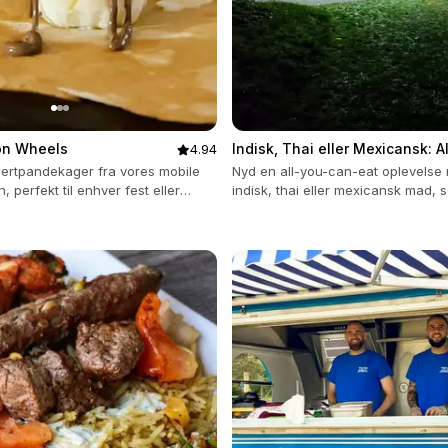
on Wheels
Indisk, Thai eller Mexicansk: A
4.94
Can Eat
ertpandekager fra vores mobile
Nyd en all-you-can-eat oplevelse 
perfekt til enhver fest eller
indisk, thai eller mexicansk mad, s
nkluderet.
praktiske ToGo-bokse.