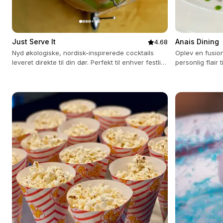
Just Serve It
Anais Dining
4.68
Nyd økologiske, nordisk-inspirerede cocktails
Oplev en fusio
leveret direkte til din dør. Perfekt til enhver festlig
personlig flair 
lejlighed.
multikulturel ko