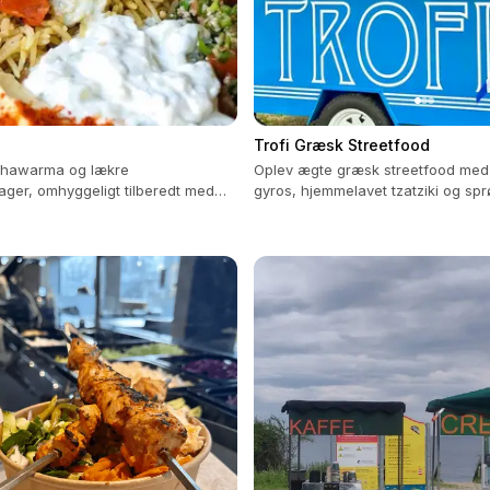
Trofi Græsk Streetfood
 shawarma og lækre
Oplev ægte græsk streetfood med 
ger, omhyggeligt tilberedt med
gyros, hjemmelavet tzatziki og s
iske ingredienser.
frites fra vores foodtruck.