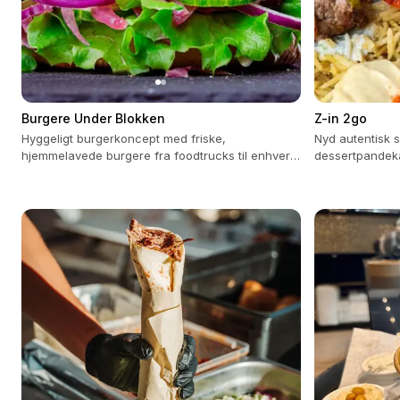
Burgere Under Blokken
Z-in 2go
Hyggeligt burgerkoncept med friske,
Nyd autentisk
hjemmelavede burgere fra foodtrucks til enhver
dessertpandeka
begivenhed.
kærlighed og fr