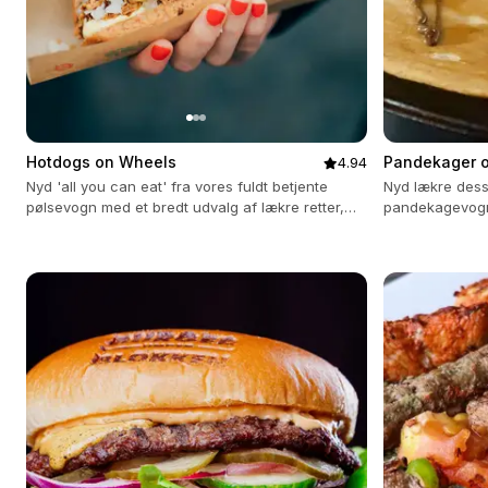
Hotdogs on Wheels
Pandekager 
4.94
Nyd 'all you can eat' fra vores fuldt betjente
Nyd lækre dess
pølsevogn med et bredt udvalg af lækre retter,
pandekagevogn, 
inklusiv veganske og glutenfrie muligheder.
event med alt i