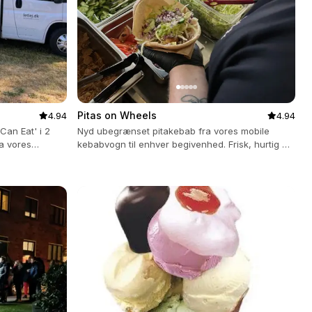
Pitas on Wheels
4.94
4.94
Can Eat' i 2
Nyd ubegrænset pitakebab fra vores mobile
ra vores
kebabvogn til enhver begivenhed. Frisk, hurtig og
smagfuld catering med alt inkluderet.