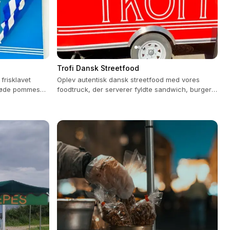
Trofi Dansk Streetfood
frisklavet
Oplev autentisk dansk streetfood med vores
prøde pommes
foodtruck, der serverer fyldte sandwich, burgere
og sprøde fritter.