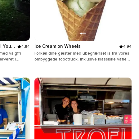
ll You
Ice Cream on Wheels
4.94
4.94
med valgfri
Forkæl dine gæster med ubegrænset is fra vores
erveret i
ombyggede foodtruck, inklusive klassiske vafler
og diverse toppings.