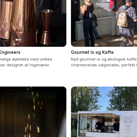
 Engineers
Gourmet Is og Kaffe
elige øjeblikke med unikke
Nyd gourmet-is og økologisk kaffe
ser designet af ingeniører.
charmerende salgstrailer, perfekt t
arrangement med smil og kvalitet.