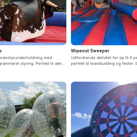
s
Wipeout Sweeper
 rodeotyrunderholdning med
Udfordrende aktivitet for op til 6 p
ammeret styring. Perfekt til alle
perfekt til teambuilding og fester.
enheder.
garanteret, inkluderer 3 timers bet