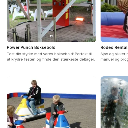
Power Punch Boksebold
Rodeo Rental
Test din styrke med vores boksebold! Perfekt til
Sjov og sikker
at krydre festen og finde den stærkeste deltager.
manuel og progr
aldre og begiv