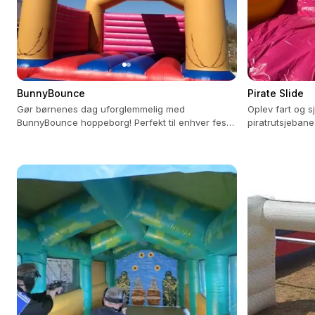
BunnyBounce
Pirate Slide
Gør børnenes dag uforglemmelig med
Oplev fart og s
BunnyBounce hoppeborg! Perfekt til enhver fest,
piratrutsjebane,
passer til 20 børn.
opsætning og fl