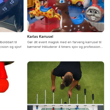
Karlas Karrusel
bolddart til
Gør dit event magisk med en farverig karrusel til
ision og sjov!
børnene! Inkluderer 4 timers sjov og professionel
betjening.