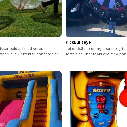
KickBullseye
ikker boldspil med vores
Lej en 6,5 meter høj oppustelig fod
perBalls! Perfekt til græsarealer
festen og underhold alle med præc
3 mod 3.