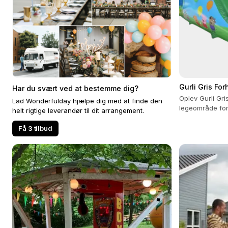
Gurli Gris Fo
Har du svært ved at bestemme dig?
Oplev Gurli Gris
Lad Wonderfulday hjælpe dig med at finde den
legeområde for
helt rigtige leverandør til dit arrangement.
legetøj, og me
Få 3 tilbud