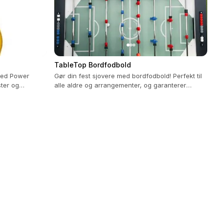
TableTop Bordfodbold
 med Power
Gør din fest sjovere med bordfodbold! Perfekt til
ster og
alle aldre og arrangementer, og garanterer
timevis af sjov.