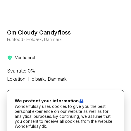
Om Cloudy Candyfloss
Funfood · Holbæk, Danmark
Verificeret
Svarrate: 0%
Lokation: Holbæk, Danmark
Kontakt leverandøren
We protect your information
Wonderfulday uses cookies to give you the best
Beskyt din betaling ved aldrig at overføre eller kommunikere
uden for Wonderfulday's hjemmeside eller app.
personal experience on our website as well as for
analytical purposes. By continuing, we assume that
you consent to receive all cookies from the website
Forudbetalings- og afbestillingspolitik
Wonderfulday.dk.