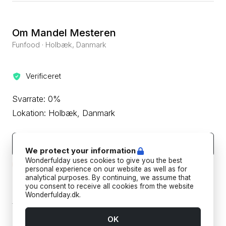
Om Mandel Mesteren
Funfood · Holbæk, Danmark
Verificeret
Svarrate: 0%
Lokation: Holbæk, Danmark
Kontakt leverandøren
We protect your information
Wonderfulday uses cookies to give you the best
Beskyt din betaling ved aldrig at overføre eller kommunikere
uden for Wonderfulday's hjemmeside eller app.
personal experience on our website as well as for
analytical purposes. By continuing, we assume that
you consent to receive all cookies from the website
Forudbetalings- og afbestillingspolitik
Wonderfulday.dk.
Tilføj datoer for at se forudbetalings- og
afbestillingspoltikken for din reservation.
OK