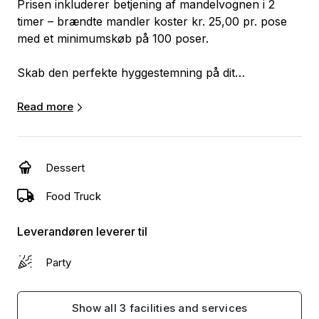
Prisen inkluderer betjening af mandelvognen i 2
timer – brændte mandler koster kr. 25,00 pr. pose
med et minimumskøb på 100 poser.
Skab den perfekte hyggestemning på dit
arrangement, hvor vi leverer
mandelbrændervognen og står klar til at lave
Read more
brændte mandler i en klassisk kobbergryde. Den
velkendte duft, som vi alle forbinder med vinterens
gågader, er med til at skabe den ægte julestemning,
Dessert
som vi alle elsker.
Food Truck
Vognen er ideel til juleafslutninger eller
juletræsfester, og den tilføjer en ekstra dimension af
Leverandøren leverer til
hygge og tradition til din fest.
Party
Show all 3 facilities and services