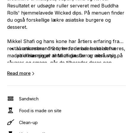
Resultatet er udsøgte ruller serveret med Buddha
Rolls' hjemmelavede Wicked dips. På menuen finder
du også forskellige lækre asiatiske burgere og
desseret.
Mikkel Shafi og hans kone har årtiers erfaring fra
restaurationsbranchen, hvor de har lavet alt fra
Vi ankommer 1-2 timer før maden skal serveres,
madpakkeløsninger til Michelin. Der er altså styr på
alt afhængig af antal af gæster og menuvalg.
råvarer og smage, når de tilbereder deres pan-
asiatiske lækkerier på Reffen.
Vi har brug for adgang til vand.
Read more
Praktiske informationer:
Vi har brug for adgang til strøm: 1*16 amp cee
[rødt stik] samt 1*230v stik med jord
Sandwich
Food is made on site
Clean-up