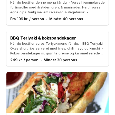
Når du bestiller denne menu får du: - Vores hjemmelavede
forårsruller med årstiden grønt & marinader. Hertil vores
egne dips. Vælg mellem Oksekød & Vegetarisk. -
Panangkarry med årstidens grønt, jasminris, krydderurter
Fra 199 kr. / person
Mindst 40 persons
og peanuts. Vælg mellem kylling og vegetarisk.
BBQ Teriyaki & kokspandekager
Når du bestiller vores Teriyakimenu får du: - BBQ Teriyaki
Okse short ribs serveret med fries, chili mayo og kimchi. -
Kokos pandekager m. grøn te creme og karameliserede
nødder
249 kr. / person
Mindst 30 persons