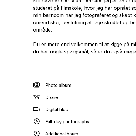
Mit navn er
Christian Thorsen
, jeg er 23 år 
studeret på filmskole, hvor jeg har opnået sol
min barndom har jeg fotograferet og skabt kor
omend stor, beslutning at tage skridtet og be
område.
Du er mere end velkommen til at kigge på mine 
du har nogle spørgsmål, så er du også meget
Photo album
Drone
Digital files
Full-day photography
Additional hours