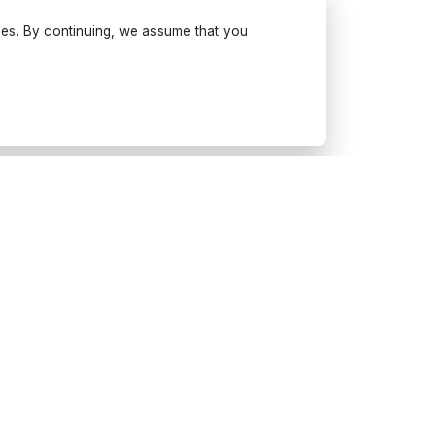
ses. By continuing, we assume that you
Try Wonderfulday on your
mobile
Get inspiration, use our planning tools
and book suppliers for your next
event.