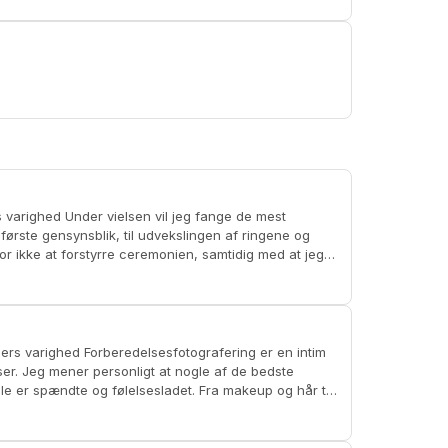
 første gensynsblik, til udvekslingen af ringene og
for ikke at forstyrre ceremonien, samtidig med at jeg
ærlighedsfyldte billeder. Dette bliver vores tid til at
de billeder, så alle øjeblikke og relationer bliver
kter som velkomstdrinks og udskæring af kagen.
bedste
 og følelsesladet. Fra makeup og hår til
e små detaljer som de hyggelige øjeblikke med