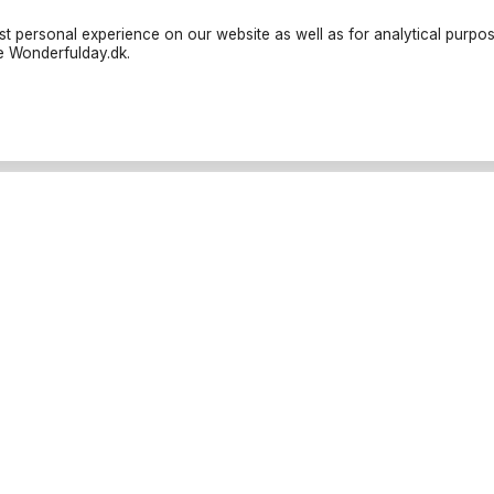
t personal experience on our website as well as for analytical purpo
te Wonderfulday.dk.
iers
Resources
ies
Inspiration
ders
Forum
rucks
Log in
ods
Become a partner
raphers
Cancellation Policies
orter
Parties
l categories
Baptism