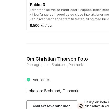
Pakke 3
Forberedelse Vielse Parbilleder Gruppebilleder Reception Brudevals 10-12 timer
vil jeg fange de hyggelige og sjove interaktioner m
Jeg bliver hængende frem til festen, til og med bru
bevægelse fra dansegulvet.
9.500 kr. / pc
Om Christian Thorsen Foto
Photographer · Brabrand, Danmark
Verificeret
Lokation: Brabrand, Danmark
Beskyt din betali
Kontakt leverandøren
eller kommuniker