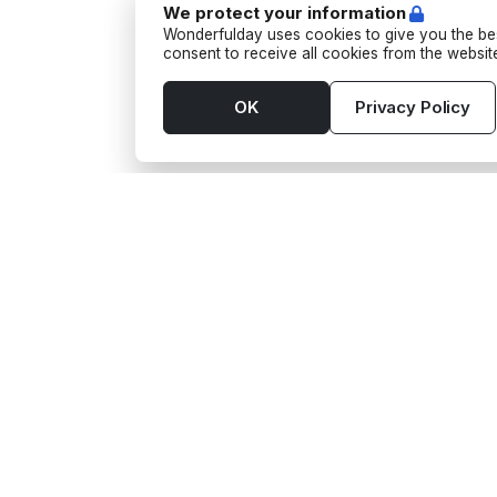
We protect your information
Wonderfulday uses cookies to give you the bes
consent to receive all cookies from the websi
OK
Privacy Policy
Tools
Suppl
App
Activit
Budget
Barten
Seating Plan
Food t
Gift wishes
Funfo
Guest List
Photog
Checklist
Transp
Timeline
See al