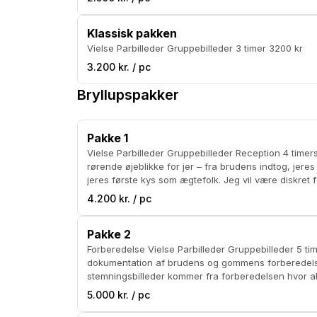
Klassisk pakken
Vielse Parbilleder Gruppebilleder 3 timer 3200 kr
3.200 kr. / pc
Bryllupspakker
Pakke 1
Vielse Parbilleder Gruppebilleder Reception 4 timers varighed Under vielsen vil jeg fange de mest
rørende øjeblikke for jer – fra brudens indtog, jeres
jeres første kys som ægtefolk. Jeg vil være diskret 
sikrer, at hvert dyrebart øjeblik bliver fanget. Til parbillederne, vil jeg tage jer med til en udvalgt smuk
4.200 kr. / pc
location, hvor vi sammen kan skabe nogle tidløse og k
skabe nogle magiske portrætter af jer som nygifte. For gruppebillederne samler vi jeres nærmeste familie
Pakke 2
og venner. Vi vil tage både formelle og mere afslappe
fanget. Under receptionen fanger jeg højdepun
Forberedelse Vielse Parbilleder Gruppebilleder 5 timers varighed Forberedelsesfotografering er en intim
dokumentation af brudens og gommens forberedelser. Jeg mener personligt at nogle af de 
stemningsbilleder kommer fra forberedelsen hvor alle er spændte
slipsbinding og sko, sørger jeg for at fange alle d
5.000 kr. / pc
gutterne, veninderne, forældrene og familien.