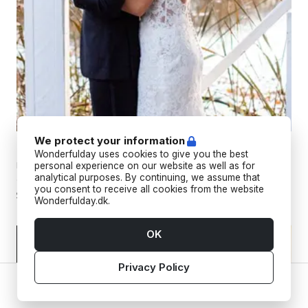
We protect your information
Bryllupsfilm
Wonderfulday uses cookies to give you the best
Professionelle bryllupsfotografer, der fanger jeres minder fra
personal experience on our website as well as for
analytical purposes. By continuing, we assume that
alle vinkler med både billeder og videoer.
you consent to receive all cookies from the website
Wonderfulday.dk.
OK
Privacy Policy
Home
Vendors
Tools
Inspiration
Account