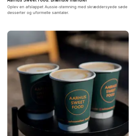
Oplev en afslappet Aussie-stemning med skræddersyede søde
desserter og uformelle samtaler.