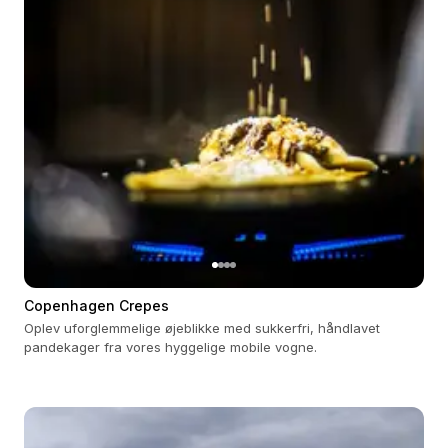
Copenhagen Crepes
Oplev uforglemmelige øjeblikke med sukkerfri, håndlavet
pandekager fra vores hyggelige mobile vogne.