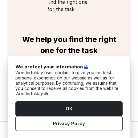
We help you find the right
one for the task
Create your task
completely free
, and let us help
We protect your information
you find a great offer that suits your needs.
Wonderfulday uses cookies to give you the best
personal experience on our website as well as for
Easy and quick
analytical purposes. By continuing, we assume that
Free and without obligation
you consent to receive all cookies from the website
Skilled suppliers across the country
Wonderfulday.dk.
Get free help today
OK
Privacy Policy
Home
Vendors
Tools
Inspiration
Account